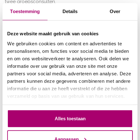
twee groepsconsulten.
Toestemming
Details
Over
De
fysiotherapeut
doet een intake en twee
vervolgconsulten voor kind en ouders, tweemaal per
week sporten onder begeleiding en een
Deze website maakt gebruik van cookies
groepsbijeenkomst ‘Beweging’ voor ouders/verzorgers.
De fysiotherapeut gaat na of er geen fysieke
We gebruiken cookies om content en advertenties te
belemmeringen zijn om te bewegen, stelt de basisconditie
personaliseren, om functies voor social media te bieden
vast en maakt het beweegprogramma voor de komende
en om ons websiteverkeer te analyseren. Ook delen we
12 weken. De fysiotherapeut zorgt dat bewegen ook leuk
informatie over uw gebruik van onze site met onze
is, motiveert het kind, eventueel samen met een
partners voor social media, adverteren en analyse. Deze
sportmaatje, tijdens het sporten. Tevens begeleidt en
partners kunnen deze gegevens combineren met andere
motiveert de fysiotherapeut het kind om thuis voldoende
informatie die u aan ze heeft verstrekt of die ze hebben
te bewegen en een sport uit te zoeken in de buurt. Het
verzameld op basis van uw gebruik van hun services.
sporten vindt plaats in de oefenzaal van de praktijk.
De
orthopedagoog
biedt de ouders en/of kinderen indien
Alles toestaan
wenselijk/nodig psychologische begeleiding aan. De
consulten vinden plaats in Voorschoten.
Aanpassen