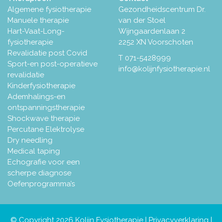
Algemene fysiotherapie
Gezondheidscentrum Dr.
Manuele therapie
van der Stoel
Hart-Vaat-Long-
Wijngaardenlaan 2
fysiotherapie
2252 XN Voorschoten
Revalidatie post Covid
T
071-5428999
Sport-en post-operatieve
info@kolijnfysiotherapie.nl
revalidatie
Kinderfysiotherapie
Ademhalings-en
ontspanningstherapie
Shockwave therapie
Percutane Elektrolyse
Dry needling
Medical taping
Echografie voor een
scherpe diagnose
Oefenprogramma’s
© Copyright 2026 Kolijn Fysiotherapie |
Privacyverklaring
|