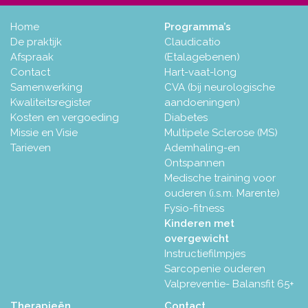
Home
Programma’s
De praktijk
Claudicatio
Afspraak
(Etalagebenen)
Contact
Hart-vaat-long
Samenwerking
CVA (bij neurologische
Kwaliteitsregister
aandoeningen)
Kosten en vergoeding
Diabetes
Missie en Visie
Multipele Sclerose (MS)
Tarieven
Ademhaling-en
Ontspannen
Medische training voor
ouderen (i.s.m. Marente)
Fysio-fitness
Kinderen met
overgewicht
Instructiefilmpjes
Sarcopenie ouderen
Valpreventie- Balansfit 65+
Therapieën
Contact