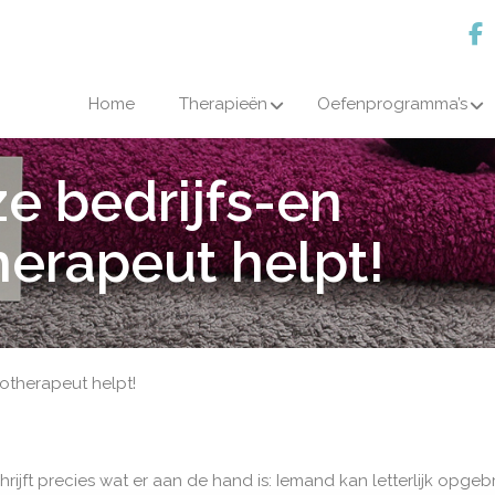
Home
Therapieën
Oefenprogramma’s
e bedrijfs-en
herapeut helpt!
iotherapeut helpt!
rijft precies wat er aan de hand is: Iemand kan letterlijk op