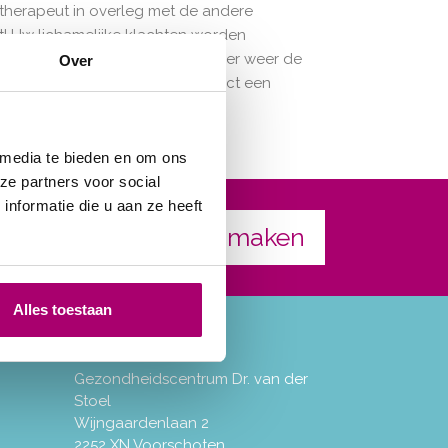
iotherapeut in overleg met de andere
! Uw lichamelijke klachten worden
aarmee om te gaan. Zo ontstaat er weer de
Over
en arbeidsfysiotherapeut of direct een
 media te bieden en om ons
ze partners voor social
nformatie die u aan ze heeft
Afspraak maken
Alles toestaan
Contact
Gezondheidscentrum Dr. van der
Stoel
Wijngaardenlaan 2
2252 XN Voorschoten