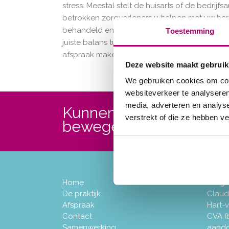
stress. Meestal stelt de huisarts of de bedri
betrokken zorgverleners u helpen met uw her
behandeld en u wordt ook geholpen om signal
Toestemming
juiste balans tussen inspanning en ontspanni
afspraak maken, kunt u gebruik maken van o
Deze website maakt gebruik
We gebruiken cookies om cont
websiteverkeer te analyseren
media, adverteren en analys
Kunnen wij u helpen sne
verstrekt of die ze hebben v
bewegen?
Home
Prog
De praktijk
Claud
Afspraak
Hart-
Contact
CVA (
Samenwerking
aando