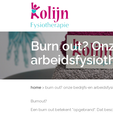
Burn out? Onz
arbeidsfysiot
home
>
burn out? onze bedrijfs-en arbeidsfys
Burnout?
Een burn out betekent ”opgebrand”. Dat besch