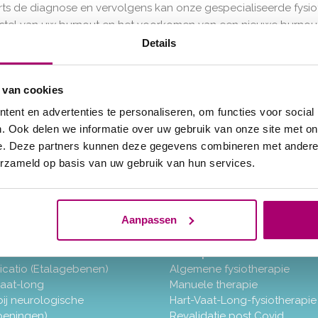
jfsarts de diagnose en vervolgens kan onze gespecialiseerde fys
stel van uw burnout en het voorkomen van een nieuwe burnout
en van uw lichaam bij stressvolle situaties te herkennen en d
Details
ng. Wilt u meer weten over de mogelijkheden van onze bedrijfs-
ns
contactformulier
of bellen met de praktijk: 071-5428999
 van cookies
ent en advertenties te personaliseren, om functies voor social
. Ook delen we informatie over uw gebruik van onze site met on
e. Deze partners kunnen deze gegevens combineren met andere i
l weer goed en pijnvrij te
erzameld op basis van uw gebruik van hun services.
Aanpassen
ramma’s
Therapieën
icatio (Etalagebenen)
Algemene fysiotherapie
vaat-long
Manuele therapie
bij neurologische
Hart-Vaat-Long-fysiotherapie
eningen)
Revalidatie post Covid