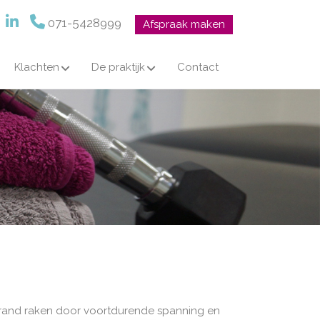
071-5428999
Afspraak maken
Klachten
De praktijk
Contact
gebrand raken door voortdurende spanning en