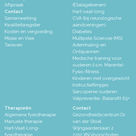
Afspraak
(Etalagebenen)
Contact
Hart-vaat-long
Samenwerking
CVA (bij neurologische
Kwaliteitsregister
aandoeningen)
Kosten en vergoeding
Diabetes
Missie en Visie
Multipele Sclerose (MS)
Tarieven
Ademhaling-en
Ontspannen
Medische training voor
ouderen (i.s.m. Marente)
Fysio-fitness
Kinderen met overgewicht
Instructiefilmpjes
Sarcopenie ouderen
Valpreventie- Balansfit 65+
Therapieën
Contact
Algemene fysiotherapie
Gezondheidscentrum Dr.
Manuele therapie
van der Stoel
Hart-Vaat-Long-
Wijngaardenlaan 2
fysiotherapie
2252 XN Voorschoten