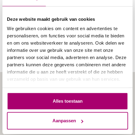
Openingstijden
Maandag
08:00 - 20.45
Deze website maakt gebruik van cookies
Dinsdag
08.00 - 18.00
We gebruiken cookies om content en advertenties te
Woensdag
08.00 - 21.15
personaliseren, om functies voor social media te bieden
Donderdag
08:00 - 17.30
en om ons websiteverkeer te analyseren. Ook delen we
Vrijdag
08:00 - 18:00
informatie over uw gebruik van onze site met onze
Zaterdag
09:00 - 13:00
partners voor social media, adverteren en analyse. Deze
Zondag
Gesloten
partners kunnen deze gegevens combineren met andere
informatie die u aan ze heeft verstrekt of die ze hebben
verzameld op basis van uw gebruik van hun services.
Alles toestaan
Aanpassen