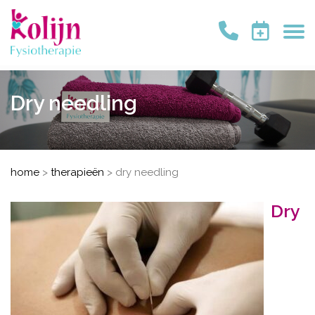
Dry needling
home
>
therapieën
>
dry needling
Dry