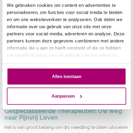
ervaren.
We gebruiken cookies om content en advertenties te
personaliseren, om functies voor social media te bieden
en om ons websiteverkeer te analyseren. Ook delen we
Voordelen van Dry Needling
informatie over uw gebruik van onze site met onze
partners voor social media, adverteren en analyse. Deze
Het voordeel van dry needling is dat het directe
partners kunnen deze gegevens combineren met andere
pijnverlichting biedt door de bron van de pijn aan te
informatie die u aan ze heeft verstrekt of die ze hebben
pakken: de triggerpoints in de spieren. Door deze punten
verzameld op basis van uw gebruik van hun services.
te deactiveren, vermindert dry needling spierspanning en
verbetert het de flexibiliteit. Hierdoor kunnen patiënten hun
bewegingsbereik vergroten en sneller terugkeren naar
Alles toestaan
hun normale activiteiten. Bovendien stimuleert dry
needling het natuurlijke genezingsproces van het lichaam,
wat resulteert in sneller spierherstel.
Aanpassen
Gespecialiseerde Therapeuten: Uw Weg
naar Pijnvrij Leven
Het is van groot belang om dry needling te laten uitvoeren