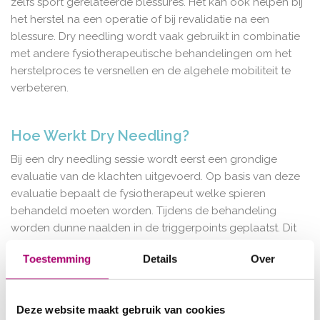
zelfs sport gerelateerde blessures. Het kan ook helpen bij
het herstel na een operatie of bij revalidatie na een
blessure. Dry needling wordt vaak gebruikt in combinatie
met andere fysiotherapeutische behandelingen om het
herstelproces te versnellen en de algehele mobiliteit te
verbeteren.
Hoe Werkt Dry Needling?
Bij een dry needling sessie wordt eerst een grondige
evaluatie van de klachten uitgevoerd. Op basis van deze
evaluatie bepaalt de fysiotherapeut welke spieren
behandeld moeten worden. Tijdens de behandeling
worden dunne naalden in de triggerpoints geplaatst. Dit
kan soms een licht ongemak veroorzaken, maar de
Toestemming
Details
Over
meeste patiënten ervaren minimale pijn. De naalden
worden kortstondig bewogen om de spier te stimuleren
en te ontspannen. Na de behandeling kunnen patiënten
Deze website maakt gebruik van cookies
een verlichting van pijn en een verbeterde mobiliteit