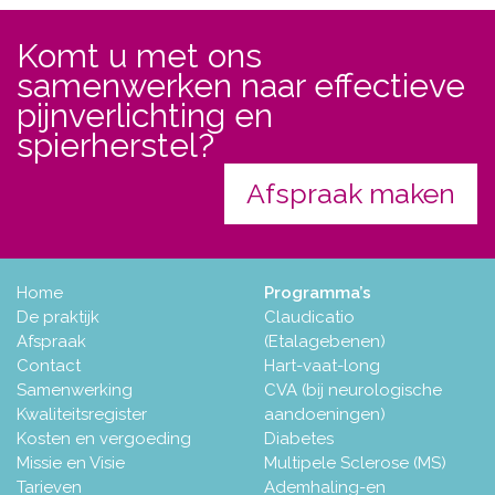
Komt u met ons
samenwerken naar effectieve
pijnverlichting en
spierherstel?
Afspraak maken
Home
Programma’s
De praktijk
Claudicatio
Afspraak
(Etalagebenen)
Contact
Hart-vaat-long
Samenwerking
CVA (bij neurologische
Kwaliteitsregister
aandoeningen)
Kosten en vergoeding
Diabetes
Missie en Visie
Multipele Sclerose (MS)
Tarieven
Ademhaling-en