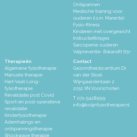
Ontspannen
Medische training voor
ouderen (i.s.m. Marente)
Fysio-fitness
Kinderen met overgewicht
Instructiefilmpjes
Sarcopenie ouderen
Valpreventie- Balansfit 65+
Therapieën
Contact
Algemene fysiotherapie
Gezondheidscentrum Dr.
Manuele therapie
van der Stoel
Hart-Vaat-Long-
Wijngaardenlaan 2
fysiotherapie
2252 XN Voorschoten
Revalidatie post Covid
T
071-5428999
Sport-en post-operatieve
info@kolijnfysiotherapie.nl
revalidatie
Kinderfysiotherapie
Ademhalings-en
ontspanningstherapie
Shockwave therapie