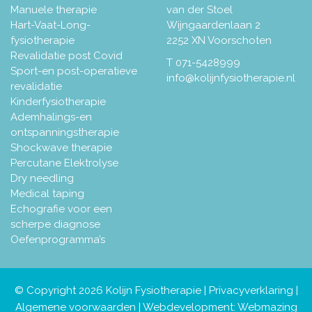
Manuele therapie
van der Stoel
Hart-Vaat-Long-
Wijngaardenlaan 2
fysiotherapie
2252 XN Voorschoten
Revalidatie post Covid
T
071-5428999
Sport-en post-operatieve
info@kolijnfysiotherapie.nl
revalidatie
Kinderfysiotherapie
Ademhalings-en
ontspanningstherapie
Shockwave therapie
Percutane Elektrolyse
Dry needling
Medical taping
Echografie voor een
scherpe diagnose
Oefenprogramma’s
© Copyright 2026 Kolijn Fysiotherapie |
Privacyverklaring
|
Algemene voorwaarden
| Webdevelopment:
Webmazing