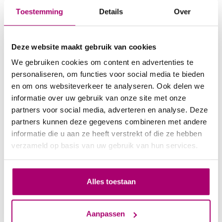
onderliggende oorzaken. Door te leren omgaan met
Toestemming
Details
Over
stressvolle situaties en effectievere manieren te vinden om
met uitdagingen om te gaan, kunnen patiënten hun
veerkracht vergroten en hun algehele welzijn verbeteren.
Deze website maakt gebruik van cookies
Stress- en burn-out behandeling biedt niet alleen directe
We gebruiken cookies om content en advertenties te
verlichting van symptomen, maar ook waardevolle levens-
personaliseren, om functies voor social media te bieden
en gezondheidsvaardigheden die patiënten helpen om
en om ons websiteverkeer te analyseren. Ook delen we
beter te functioneren in hun dagelijkse leven.
informatie over uw gebruik van onze site met onze
partners voor social media, adverteren en analyse. Deze
partners kunnen deze gegevens combineren met andere
Kosten en Vergoedingen
informatie die u aan ze heeft verstrekt of die ze hebben
De kosten van stress- en burn-out behandeling variëren
verzameld op basis van uw gebruik van hun services.
afhankelijk van de duur en intensiteit van de therapie,
evenals de gekozen therapeutische benadering. Het is
belangrijk om te weten dat sommige zorgverzekeraars
Alles toestaan
deze vorm van therapie gedeeltelijk of volledig
vergoeden. Het is raadzaam om vooraf bij uw
zorgverzekeraar na te gaan hoeveel sessies voor stress-
Aanpassen