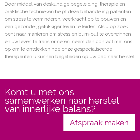
Door middel van deskundige begeleiding, therapie en
praktische technieken helpt deze behandeling patiënten
om stress te verminderen, veerkracht op te bouwen en
een gezonder, gelukkiger leven te leiden. Als u op zoek
bent naar manieren om stress en burn-out te overwinnen
en uw leven te transformeren, neem dan contact met ons
op om te ontdekken hoe onze gespecialiseerde
therapeuten u kunnen begeleiden op uw pad naar herstel.
Komt u met ons
samenwerken naar herstel
van innerlijke balans?
Afspraak maken