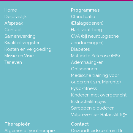
Home
Programma’s
De praktijk
Claudicatio
Afspraak
(Etalagebenen)
Contact
Hart-vaat-long
Samenwerking
CVA (bij neurologische
Kwaliteitsregister
aandoeningen)
Kosten en vergoeding
Diabetes
Missie en Visie
Multipele Sclerose (MS)
Tarieven
Ademhaling-en
Ontspannen
Medische training voor
ouderen (i.s.m. Marente)
Fysio-fitness
Kinderen met overgewicht
Instructiefilmpjes
Sarcopenie ouderen
Valpreventie- Balansfit 65+
Therapieën
Contact
Algemene fysiotherapie
Gezondheidscentrum Dr.