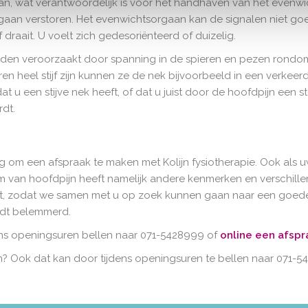
n, wat verantwoordelijk is voor het handhaven van het evenwi
rgaan verstoren. Het evenwichtsorgaan kan de signalen niet go
 draait. U voelt zich gedesoriënteerd of duizelig.
en veroorzaakt door spanning in de spieren en pezen rondo
ren heel stijf zijn kunnen ze de nek bijvoorbeeld in een verkeerd
t u een stijve nek heeft, of dat u juist door de hoofdpijn een s
rdt.
ig om een afspraak te maken met Kolijn fysiotherapie. Ook als 
orm van hoofdpijn heeft namelijk andere kenmerken en verschi
ht, zodat we samen met u op zoek kunnen gaan naar een goe
ordt belemmerd.
ens openingsuren bellen naar 071-5428999 of
online een afspr
en? Ook dat kan door tijdens openingsuren te bellen naar 071-