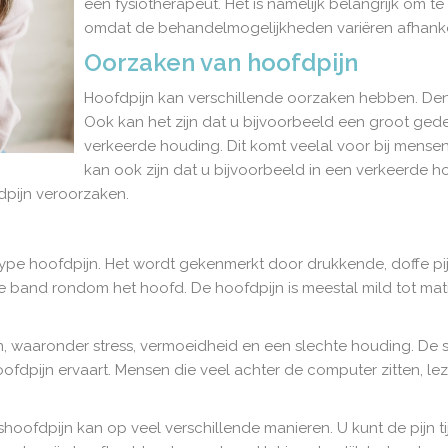
een fysiotherapeut. Het is namelijk belangrijk om t
omdat de behandelmogelijkheden variëren afhankel
Oorzaken van hoofdpijn
Hoofdpijn kan verschillende oorzaken hebben. Den
Ook kan het zijn dat u bijvoorbeeld een groot ged
verkeerde houding. Dit komt veelal voor bij mense
kan ook zijn dat u bijvoorbeeld in een verkeerde h
dpijn veroorzaken.
pe hoofdpijn. Het wordt gekenmerkt door drukkende, doffe pi
e band rondom het hoofd. De hoofdpijn is meestal mild tot mat
 waaronder stress, vermoeidheid en een slechte houding. De st
ofdpijn ervaart. Mensen die veel achter de computer zitten, l
ofdpijn kan op veel verschillende manieren. U kunt de pijn ti