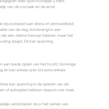
e begrijpen welk type hoofdpijn u hebt,
ijk van de oorzaak en de ernst.
k bijvoorbeeld aan stress of vermoeidheid.
eelte van de dag doorbrengt in een
n die een zittend beroep hebben, maar het
ouding slaapt. Dit kan spanning
jn aan beide zijden van het hoofd. Sommige
ig en kan enkele uren tot soms enkele
ress kan spanning in de spieren van de
ezen of autorijden hebben daarom ook meer
jdelijk verminderen door het nemen van