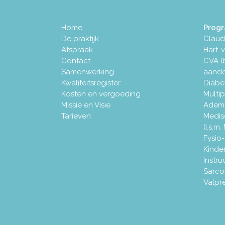
Home
Prog
De praktijk
Claud
Afspraak
Hart-
Contact
CVA (
Samenwerking
aando
Kwaliteitsregister
Diabe
Kosten en vergoeding
Multip
Missie en Visie
Ademh
Tarieven
Medis
(i.s.m
Fysio-
Kinde
Instru
Sarco
Valpre