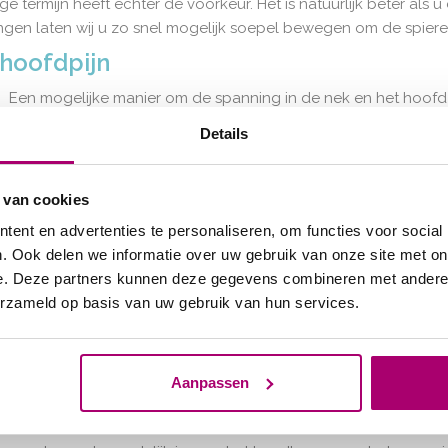
nge termijn heeft echter de voorkeur. Het is natuurlijk beter als
en laten wij u zo snel mogelijk soepel bewegen om de spiere
shoofdpijn
Een mogelijke manier om de spanning in de nek en het hoofd
needling. Deze behandeling wordt ook aangeboden door Kolijn
Details
dat de spanning in de spieren lokale verkrampingen heeft v
gaan meestal gepaard met voortdurende aanspanning en zeu
 van cookies
Tijdens de dry needling behandeling worden de spieren met 
naaldje gaat als het ware in de triggerpoint. De spier zal z
ent en advertenties te personaliseren, om functies voor social
triggerpoint verdwijnt. Dit zal een snel en langdurig ontspann
. Ook delen we informatie over uw gebruik van onze site met on
behandeling kort stijf aanvoelen, maar in combinatie met de o
e. Deze partners kunnen deze gegevens combineren met andere i
resultaat behalen en binnenkort pijnvrij zijn. Wilt u meer info
erzameld op basis van uw gebruik van hun services.
pagina.
Duizeligheid
Aanpassen
 duizeligheid. Dit kan bijvoorbeeld wanneer er problemen zijn