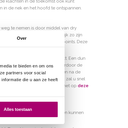
 u de klachten in de toekomst ook kunt
n in de nek en het hoofd te ontspannen.
 weg te nemen is door middel van dry
 fysiotherapie. Het kan namelijk zo zijn
Over
eroorzaakt: zogenoemde triggerpoints. Deze
rende pijn.
een speciale techniek aangeprikt. Een dun
ich daardoor kort aanspannen, waardoor de
 media te bieden en om ons
en effect geven. De spieren zullen na de
ze partners voor social
efeningen die u thuis kunt doen zal u snel
nformatie die u aan ze heeft
rmatie over dry needling? U vindt het op
deze
Alles toestaan
 met de nekwervel. Deze problemen kunnen