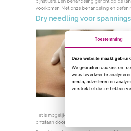
pijnstillers. Een behandeling gericht op de la
voorkomen. Met onze behandeling en oefening
Dry needling voor spanning
Toestemming
Deze website maakt gebruik
We gebruiken cookies om cont
websiteverkeer te analyseren
media, adverteren en analys
verstrekt of die ze hebben v
Het is mogelijk dat de pijn gepaard gaat met
ontstaan door trauma, maar dat hoeft niet.