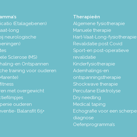
ramma’s
Therapieën
icatio (Etalagebenen)
Algemene fysiotherapie
vaat-long
Manuele therapie
bij neurologische
Hart-Vaat-Long-fysiotherapie
eningen)
Revalidatie post Covid
tes
Sport-en post-operatieve
ele Sclerose (MS)
revalidatie
aling-en Ontspannen
Kinderfysiotherapie
che training voor ouderen
Ademhalings-en
. Marente)
ontspanningstherapie
fitness
Shockwave therapie
ren met overgewicht
Percutane Elektrolyse
ctiefilmpjes
Dry needling
penie ouderen
Medical taping
ventie- Balansfit 65+
Echografie voor een scherpe
diagnose
Oefenprogramma’s