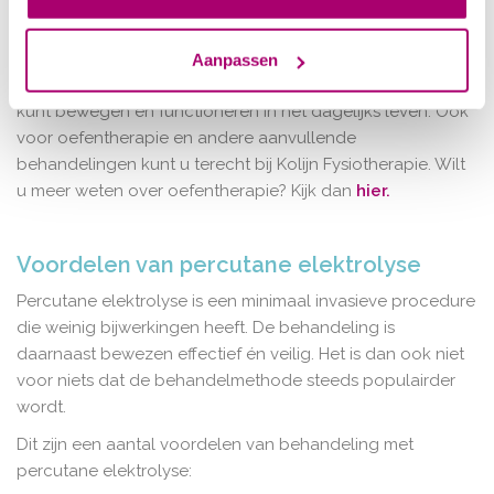
uitgekiend oefenprogramma van de fysiotherapeut
succesvol. Door het volgen van een oefenprogramma kan
de pees zich aanpassen aan toenemende belasting. Het is
Aanpassen
immers belangrijk dat u na de behandeling weer goed
kunt bewegen en functioneren in het dagelijks leven. Ook
voor oefentherapie en andere aanvullende
behandelingen kunt u terecht bij Kolijn Fysiotherapie. Wilt
u meer weten over oefentherapie? Kijk dan
hier.
Voordelen van percutane elektrolyse
Percutane elektrolyse is een minimaal invasieve procedure
die weinig bijwerkingen heeft. De behandeling is
daarnaast bewezen effectief én veilig. Het is dan ook niet
voor niets dat de behandelmethode steeds populairder
wordt.
Dit zijn een aantal voordelen van behandeling met
percutane elektrolyse: