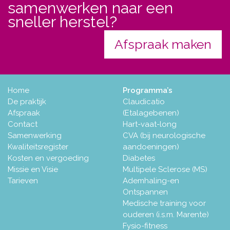
samenwerken naar een
sneller herstel?
Afspraak maken
Home
Programma’s
De praktijk
Claudicatio
Afspraak
(Etalagebenen)
Contact
Hart-vaat-long
Samenwerking
CVA (bij neurologische
Kwaliteitsregister
aandoeningen)
Kosten en vergoeding
Diabetes
Missie en Visie
Multipele Sclerose (MS)
Tarieven
Ademhaling-en
Ontspannen
Medische training voor
ouderen (i.s.m. Marente)
Fysio-fitness