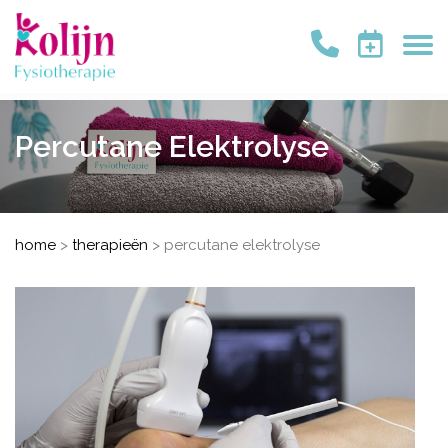
Percutane Elektrolyse
home
>
therapieën
>
percutane elektrolyse