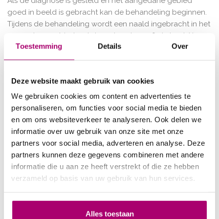
Als de diagnose is gesteld en het aangedane gebied
goed in beeld is gebracht kan de behandeling beginnen.
Tijdens de behandeling wordt een naald ingebracht in het
aangedane gebied wat door de echografie in beeld is
Toestemming
Details
Over
gebracht. Via die naald krijgt u dan zwakke stroom
toegediend op precies de goede plek. De behandeling
duurt kort en is vrijwel pijnloos. Meestal zijn enkele
Deze website maakt gebruik van cookies
behandelingen al voldoende voor een positief resultaat!
We gebruiken cookies om content en advertenties te
Het is belangrijk om te weten dat percutane elektrolyse
personaliseren, om functies voor social media te bieden
onderdeel is van een totaalbehandeling van
en om ons websiteverkeer te analyseren. Ook delen we
peesklachten. De fysiotherapeut van Kolijn Fysiotherapie
informatie over uw gebruik van onze site met onze
kijkt samen met u naar uw klachten, en stelt een
partners voor social media, adverteren en analyse. Deze
persoonlijk behandelplan op. Percutane elektrolyse kan
partners kunnen deze gegevens combineren met andere
niet alle peesproblemen direct oplossen, en daarom is het
informatie die u aan ze heeft verstrekt of die ze hebben
belangrijk dat wordt bekeken welke combinatie van
verzameld op basis van uw gebruik van hun services.
behandelingen passend is voor effectieve behandeling
van uw klacht.
Vaak is elektrolyse in combinatie met advies en een
Alles toestaan