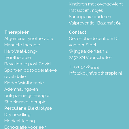
Kinderen met overgewicht
Instructiefilmpjes
Sarcopenie ouderen
Valpreventie- Balansfit 65+
Therapieën
Contact
Algemene fysiotherapie
Gezondheidscentrum Dr.
Manuele therapie
van der Stoel
Hart-Vaat-Long-
Wijngaardenlaan 2
fysiotherapie
2252 XN Voorschoten
Revalidatie post Covid
T
071-5428999
Sport-en post-operatieve
info@kolijnfysiotherapie.nl
revalidatie
Kinderfysiotherapie
Ademhalings-en
ontspanningstherapie
Shockwave therapie
Percutane Elektrolyse
Dry needling
Medical taping
Echografie voor een