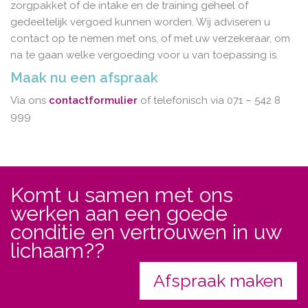
zorgpakket of de intake en de training geheel of
gedeeltelijk vergoed kunnen worden. Wij adviseren u
contact op te nemen met ons, of met uw verzekeraar, om
na te gaan welke vergoeding voor u van toepassing is.
Maak nu een afspraak
Via ons
contactformulier
of telefonisch via 071 – 542 8
999
Komt u samen met ons
werken aan een goede
conditie en vertrouwen in uw
lichaam??
Afspraak maken