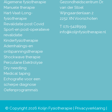
Algemene fysiotherapie
Gezondheidscentrum Dr.
Manuele therapie
van der Stoel
Hart-Vaat-Long-
Wijngaardenlaan 2
fysiotherapie
2252 XN Voorschoten
Revalidatie post Covid
T
071-5428999
Sport-en post-operatieve
info@kolijnfysiotherapie.nl
revalidatie
Kinderfysiotherapie
Ademhalings-en
ontspanningstherapie
Shockwave therapie
Percutane Elektrolyse
Dry needling
Medical taping
Echografie voor een
scherpe diagnose
Oefenprogramma’s
© Copyright 2026 Kolijn Fysiotherapie |
Privacyverklaring
|