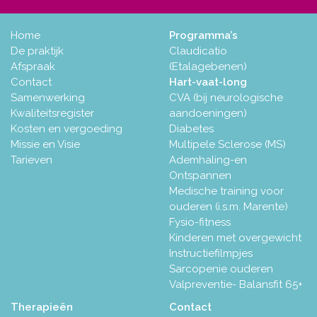
Home
Programma’s
De praktijk
Claudicatio
Afspraak
(Etalagebenen)
Contact
Hart-vaat-long
Samenwerking
CVA (bij neurologische
Kwaliteitsregister
aandoeningen)
Kosten en vergoeding
Diabetes
Missie en Visie
Multipele Sclerose (MS)
Tarieven
Ademhaling-en
Ontspannen
Medische training voor
ouderen (i.s.m. Marente)
Fysio-fitness
Kinderen met overgewicht
Instructiefilmpjes
Sarcopenie ouderen
Valpreventie- Balansfit 65+
Therapieën
Contact