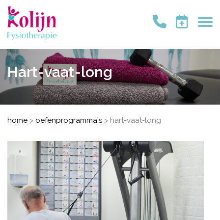
Hart-vaat-long
home
>
oefenprogramma's
>
hart-vaat-long