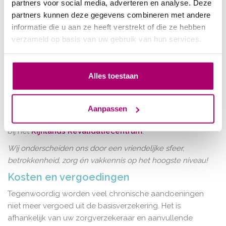
partners voor social media, adverteren en analyse. Deze
VHVL
partners kunnen deze gegevens combineren met andere
Kolijn Fysiotherapie is aangesloten bij de VHVL, de
informatie die u aan ze heeft verstrekt of die ze hebben
Vereniging voor Hart-, Vaat- en Longaandoeningen. De
verzameld op basis van uw gebruik van hun services.
VHVL is de erkende vereniging voor fysiotherapeuten die
werkzaam zijn in het domein van de hart-, vaat- en
longfysiotherapie. De hart-, vaat- en longfysiotherapeuten
Alles toestaan
werken nauw met elkaar samen, maar ook met artsen en
verpleegkundigen en hebben kennis van elkaars
vakgebied. Rosalie Verlint-Kolijn heeft een jarenlange
Aanpassen
ervaring met de begeleiding van hart- en COPD patiënten
bij het
Rijnlands Revalidatiecentrum
.
Wij onderscheiden ons door een vriendelijke sfeer,
betrokkenheid, zorg én vakkennis op het hoogste niveau!
Kosten en vergoedingen
Tegenwoordig worden veel chronische aandoeningen
niet meer vergoed uit de basisverzekering. Het is
afhankelijk van uw zorgverzekeraar en aanvullende