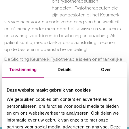
ons fysiotherapeutisch
handelen. Fysiotherapeuten die
zijn aangesloten bij het Keurmerk,
streven naar voortdurende verbetering van hun kwaliteit
en efficiency, onder meer door het uitwisselen van kennis
en ervaring, voortdurende bijscholing en coaching. Als
patiënt kunt u, mede dankzij onze aansluiting, rekenen
op de beste en modernste behandeling!
De Stichting Keurmerk Fysiotherapie is een onafhankelijke
stichting die is opgericht met het doel fysiotherapeuten
Toestemming
Details
Over
meer en beter inzicht te geven in de kwaliteit van hun
fysiotherapeutisch handelen. Certificering is onderdeel
van een proces van continue kwaliteitsverbetering. Hiertoe
Deze website maakt gebruik van cookies
faciliteert de Stichting het contact en gegevens
We gebruiken cookies om content en advertenties te
uitwisseling tussen fysiotherapie praktijken in een
personaliseren, om functies voor social media te bieden
voortdurend proces van ‘leren en verbeteren’. Als u meer
en om ons websiteverkeer te analyseren. Ook delen we
informatie wilt over onze kwaliteit, klik dan
hier
!
informatie over uw gebruik van onze site met onze
partners voor social media, adverteren en analyse. Deze