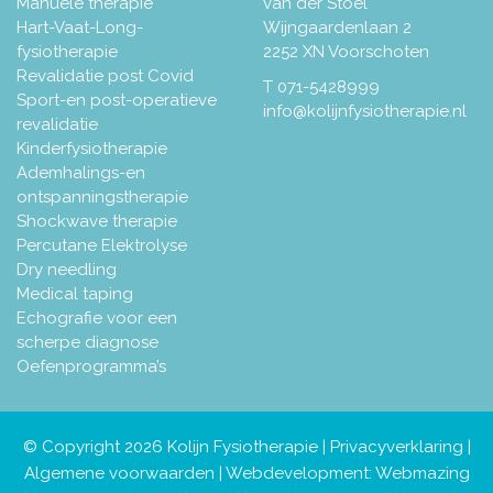
Manuele therapie
van der Stoel
Hart-Vaat-Long-
Wijngaardenlaan 2
fysiotherapie
2252 XN Voorschoten
Revalidatie post Covid
T
071-5428999
Sport-en post-operatieve
info@kolijnfysiotherapie.nl
revalidatie
Kinderfysiotherapie
Ademhalings-en
ontspanningstherapie
Shockwave therapie
Percutane Elektrolyse
Dry needling
Medical taping
Echografie voor een
scherpe diagnose
Oefenprogramma’s
© Copyright 2026 Kolijn Fysiotherapie |
Privacyverklaring
|
Algemene voorwaarden
| Webdevelopment:
Webmazing