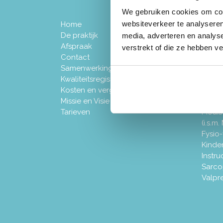
We gebruiken cookies om cont
websiteverkeer te analyseren
Home
Prog
De praktijk
Claud
media, adverteren en analys
Afspraak
Hart-
verstrekt of die ze hebben v
Contact
CVA (
Samenwerking
aando
Kwaliteitsregister
Diabe
Kosten en vergoeding
Multip
Missie en Visie
Ademh
Tarieven
Medis
(i.s.m
Fysio-
Kinde
Instru
Sarco
Valpre