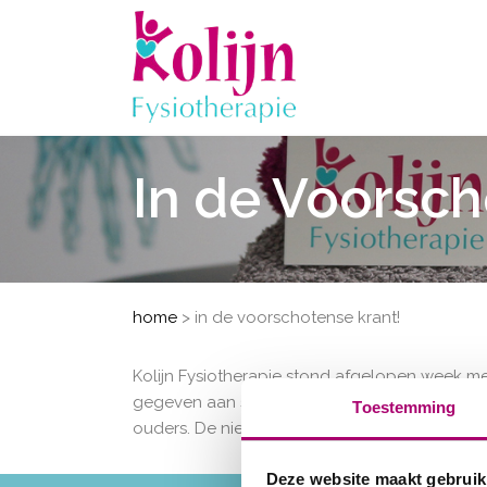
In de Voorsch
home
>
in de voorschotense krant!
Kolijn Fysiotherapie stond afgelopen week me
gegeven aan shockwave therapie, echografie e
Toestemming
ouders. De nieuwe cursus start begin september
Deze website maakt gebruik