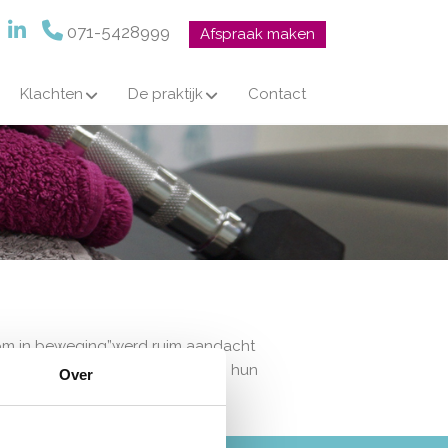
071-5428999
Afspraak maken
Klachten
De praktijk
Contact
“Kom in beweging”werd ruim aandacht
wicht tussen de 8 en 12 jaar, en hun
Over
tense krant 2017 augustus