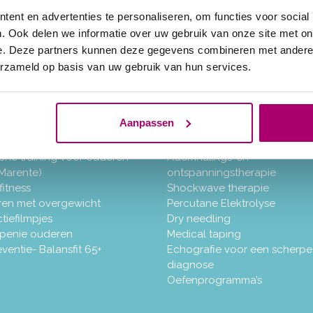
ent en advertenties te personaliseren, om functies voor social
. Ook delen we informatie over uw gebruik van onze site met on
ramma’s
Therapieën
icatio (Etalagebenen)
Algemene fysiotherapie
e. Deze partners kunnen deze gegevens combineren met andere i
vaat-long
Manuele therapie
erzameld op basis van uw gebruik van hun services.
bij neurologische
Hart-Vaat-Long-fysiotherapie
eningen)
Revalidatie post Covid
tes
Sport-en post-operatieve
Aanpassen
ele Sclerose (MS)
revalidatie
aling-en Ontspannen
Kinderfysiotherapie
che training voor ouderen
Ademhalings-en
. Marente)
ontspanningstherapie
fitness
Shockwave therapie
ren met overgewicht
Percutane Elektrolyse
ctiefilmpjes
Dry needling
penie ouderen
Medical taping
ventie- Balansfit 65+
Echografie voor een scherpe
diagnose
Oefenprogramma’s