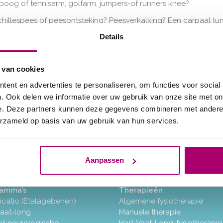
eboog of tennisarm, golfarm, jumpers-of runners knee?
 achillespees of peesontsteking? Peesverkalking? Een carpaal 
Details
ontsteking in schouder, voet, arm, elleboog, heup of knie?
 uw (chronische) klachten bij traditionel
 van cookies
ent en advertenties te personaliseren, om functies voor social
. Ook delen we informatie over uw gebruik van onze site met on
icht de oplossing! Meer informatie over s
e. Deze partners kunnen deze gegevens combineren met andere i
erzameld op basis van uw gebruik van hun services.
Aanpassen
ramma’s
Therapieën
icatio (Etalagebenen)
Algemene fysiotherapie
vaat-long
Manuele therapie