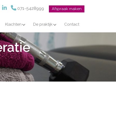
071-5428999
Afspraak maken
Klachten
De praktijk
Contact
ratie