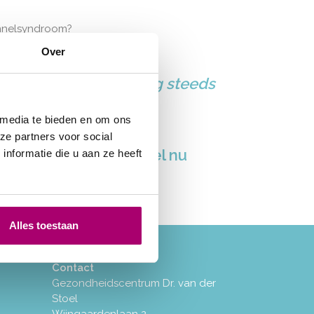
tunnelsyndroom?
Over
e behandelmethoden nog steeds
 media te bieden en om ons
ze partners voor social
hockwave therapie? Bel nu
nformatie die u aan ze heeft
Alles toestaan
Contact
Gezondheidscentrum Dr. van der
Stoel