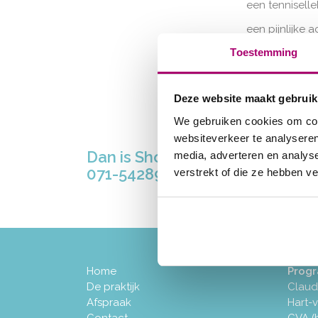
een tennisell
een pijnlijke
Toestemming
een slijmbeurs
En houden
Deze website maakt gebruik
aan?
We gebruiken cookies om cont
websiteverkeer te analyseren
Dan is Shockwave therapie well
media, adverteren en analys
071-5428999 of klik
hier
verstrekt of die ze hebben v
Home
Prog
De praktijk
Claud
Afspraak
Hart-