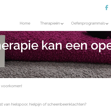
Home
Therapieën
Oefenprogramma’s
erapie kan een ope
e voorkomen!
st van hielspoor, hielpijn of scheenbeenklachten?