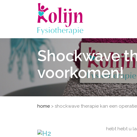
Shockwave th
voorkomen!
home
>
shockwave therapie kan een operati
hebt hebt u la