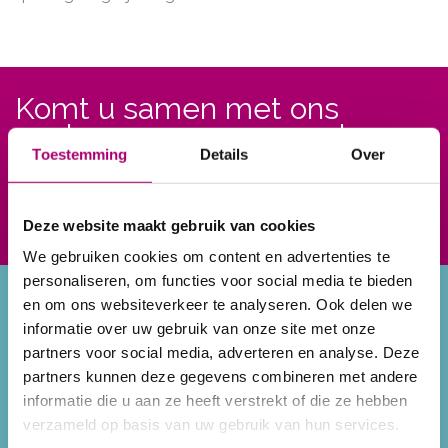
Komt u samen met ons
werken aan een gezond
herstel?
Toestemming
Details
Over
Afspraak maken
Deze website maakt gebruik van cookies
We gebruiken cookies om content en advertenties te
personaliseren, om functies voor social media te bieden
Home
Programma’s
en om ons websiteverkeer te analyseren. Ook delen we
De praktijk
Claudicatio
informatie over uw gebruik van onze site met onze
Afspraak
(Etalagebenen)
partners voor social media, adverteren en analyse. Deze
Contact
Hart-vaat-long
partners kunnen deze gegevens combineren met andere
Samenwerking
CVA (bij neurologische
informatie die u aan ze heeft verstrekt of die ze hebben
Kwaliteitsregister
aandoeningen)
verzameld op basis van uw gebruik van hun services.
Kosten en vergoeding
Diabetes