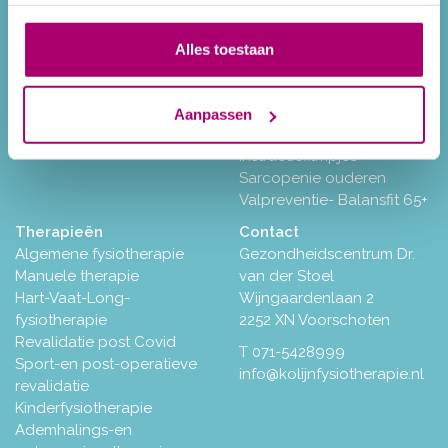
Missie en Visie
Multipele Sclerose (MS)
Tarieven
Ademhaling-en
Ontspannen
Alles toestaan
Medische training voor
ouderen (i.s.m. Marente)
Fysio-fitness
Aanpassen
Kinderen met overgewicht
Instructiefilmpjes
Sarcopenie ouderen
Valpreventie- Balansfit 65+
Therapieën
Contact
Algemene fysiotherapie
Gezondheidscentrum Dr.
Manuele therapie
van der Stoel
Hart-Vaat-Long-
Wijngaardenlaan 2
fysiotherapie
2252 XN Voorschoten
Revalidatie post Covid
T
071-5428999
Sport-en post-operatieve
info@kolijnfysiotherapie.nl
revalidatie
Kinderfysiotherapie
Ademhalings-en