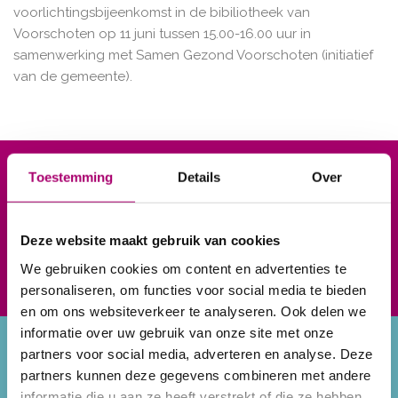
voorlichtingsbijeenkomst in de bibiliotheek van
Voorschoten op 11 juni tussen 15.00-16.00 uur in
samenwerking met Samen Gezond Voorschoten (initiatief
van de gemeente).
Komt u samen met ons
Toestemming
Details
Over
werken aan een gezond
herstel?
Deze website maakt gebruik van cookies
Afspraak maken
We gebruiken cookies om content en advertenties te
personaliseren, om functies voor social media te bieden
en om ons websiteverkeer te analyseren. Ook delen we
informatie over uw gebruik van onze site met onze
Home
Programma’s
partners voor social media, adverteren en analyse. Deze
De praktijk
Claudicatio
partners kunnen deze gegevens combineren met andere
Afspraak
(Etalagebenen)
informatie die u aan ze heeft verstrekt of die ze hebben