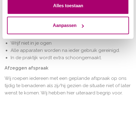
Alles toestaan
minimaal 30 seconden met zeep en droog ze met
papieren doeken. Lees hiervoor
de
instructie
handen wassen.
Aanpassen
Hoest of nies in je elleboog of gebruik papieren
zakdoekjes
Wrijf niet in je ogen
Alle apparaten worden na ieder gebruik gereinigd.
In de praktijk wordt extra schoongemaakt.
Afzeggen afspraak
Wij roepen iedereen met een geplande afspraak op ons
tijdig te benaderen als zij/hij gezien de situatie niet of later
wenst te komen. Wij hebben hier uiteraard begrip voor.