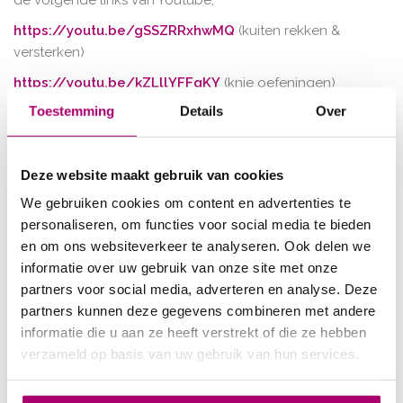
de volgende links van Youtube;
https://youtu.be/gSSZRRxhwMQ
(kuiten rekken &
versterken)
https://youtu.be/kZLllYFFqKY
(knie oefeningen)
Toestemming
Details
Over
https://youtu.be/8hcEG2-W0Ko
(lage rug stabiliteit)
https://youtu.be/FSbCECiY4Bo
(bureau oefeningen)
https://youtu.be/kuf44W-QbfQ
(bovenrug & nek)
Deze website maakt gebruik van cookies
We gebruiken cookies om content en advertenties te
https://youtu.be/O2y22EdX-2A
(achilles & hielklachten)
personaliseren, om functies voor social media te bieden
https://youtu.be/HB5fFRkU_F0
(heup)
en om ons websiteverkeer te analyseren. Ook delen we
Tevens worden ze nog geplaatst op onze Facebook
informatie over uw gebruik van onze site met onze
Pagina en website.
partners voor social media, adverteren en analyse. Deze
partners kunnen deze gegevens combineren met andere
Hygiëne in de praktijk
informatie die u aan ze heeft verstrekt of die ze hebben
Voor iedereen in de praktijk blijft gelden:
verzameld op basis van uw gebruik van hun services.
Schud geen handen
Was je handen voor en na iedere behandeling