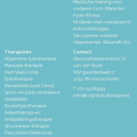
Medische training voor
ouderen (i.s.m. Marente)
Fysio-fitness
Kinderen met overgewicht
Instructiefilmpjes
Sarcopenie ouderen
Valpreventie- Balansfit 65+
Therapieën
Contact
Algemene fysiotherapie
Gezondheidscentrum Dr.
Manuele therapie
van der Stoel
Hart-Vaat-Long-
Wijngaardenlaan 2
fysiotherapie
2252 XN Voorschoten
Revalidatie post Covid
T
071-5428999
Sport-en post-operatieve
info@kolijnfysiotherapie.nl
revalidatie
Kinderfysiotherapie
Ademhalings-en
ontspanningstherapie
Shockwave therapie
Percutane Elektrolyse