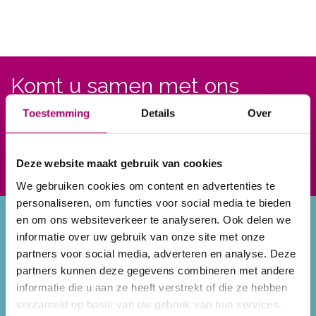
Komt u samen met ons
werken aan gezond
Toestemming
Details
Over
bewegen?
Afspraak maken
Deze website maakt gebruik van cookies
We gebruiken cookies om content en advertenties te
personaliseren, om functies voor social media te bieden
Home
Programma’s
en om ons websiteverkeer te analyseren. Ook delen we
De praktijk
Claudicatio
informatie over uw gebruik van onze site met onze
Afspraak
(Etalagebenen)
partners voor social media, adverteren en analyse. Deze
Contact
Hart-vaat-long
partners kunnen deze gegevens combineren met andere
Samenwerking
CVA (bij neurologische
informatie die u aan ze heeft verstrekt of die ze hebben
Kwaliteitsregister
aandoeningen)
verzameld op basis van uw gebruik van hun services.
Kosten en vergoeding
Diabetes