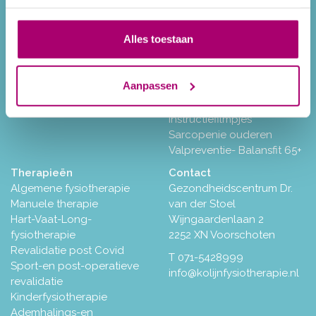
Missie en Visie
Multipele Sclerose (MS)
Tarieven
Ademhaling-en
Alles toestaan
Ontspannen
Medische training voor
ouderen (i.s.m. Marente)
Aanpassen
Fysio-fitness
Kinderen met overgewicht
Instructiefilmpjes
Sarcopenie ouderen
Valpreventie- Balansfit 65+
Therapieën
Contact
Algemene fysiotherapie
Gezondheidscentrum Dr.
Manuele therapie
van der Stoel
Hart-Vaat-Long-
Wijngaardenlaan 2
fysiotherapie
2252 XN Voorschoten
Revalidatie post Covid
T
071-5428999
Sport-en post-operatieve
info@kolijnfysiotherapie.nl
revalidatie
Kinderfysiotherapie
Ademhalings-en