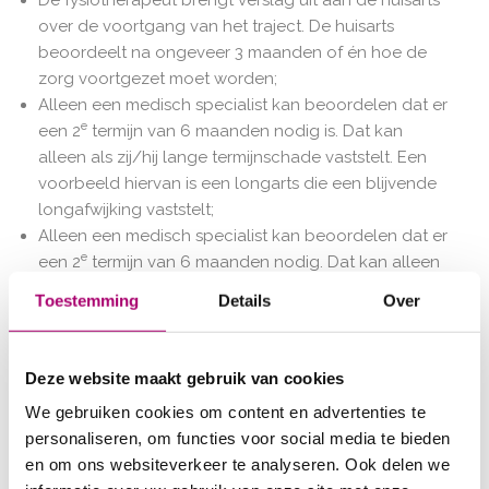
De fysiotherapeut brengt verslag uit aan de huisarts
over de voortgang van het traject. De huisarts
beoordeelt na ongeveer 3 maanden of én hoe de
zorg voortgezet moet worden;
Alleen een medisch specialist kan beoordelen dat er
e
een 2
termijn van 6 maanden nodig is. Dat kan
alleen als zij/hij lange termijnschade vaststelt. Een
voorbeeld hiervan is een longarts die een blijvende
longafwijking vaststelt;
Alleen een medisch specialist kan beoordelen dat er
e
een 2
termijn van 6 maanden nodig. Dat kan alleen
als zij/hij lange termijnschade vaststelt. Een
Toestemming
Details
Over
voorbeeld hiervan is een longarts die een blijvende
longafwijking vaststelt;
De therapie wordt alleen vergoed vanuit de
Deze website maakt gebruik van cookies
basisverzekering, als u meedoet aan het onderzoek
We gebruiken cookies om content en advertenties te
COVID-19 paramedische herstelzorg. Voor meer
personaliseren, om functies voor social media te bieden
informatie over dit onderzoek en het invullen van de
en om ons websiteverkeer te analyseren. Ook delen we
deelname – en toestemmingsbrief,
klik hier
.