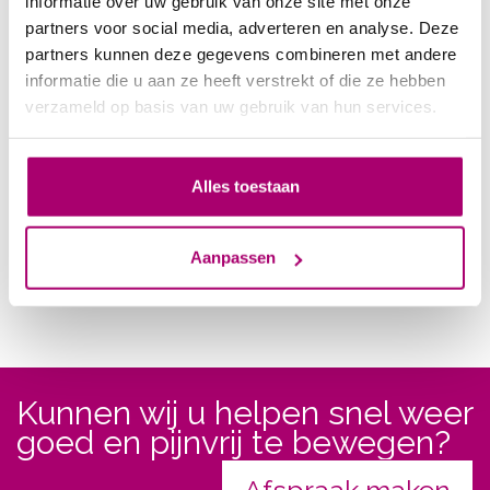
informatie over uw gebruik van onze site met onze
Let op
: Zonder deelname aan het onderzoek stopt
partners voor social media, adverteren en analyse. Deze
de vergoeding uit de basisverzekering, en wordt het
partners kunnen deze gegevens combineren met andere
traject bekostigd uit uw aanvullende verzekering
informatie die u aan ze heeft verstrekt of die ze hebben
voor fysiotherapie, of door u zelf als u geen
verzameld op basis van uw gebruik van hun services.
aanvullende verzekering heeft die de zorg dekt;
Momenteel loopt de mogelijkheid tot vergoeding uit de
basisverzekering tot 21 augustus 2021.
Alles toestaan
Aanpassen
Kunnen wij u helpen snel weer
goed en pijnvrij te bewegen?