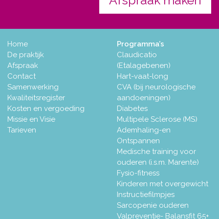
Afspraak maken
Home
Programma’s
De praktijk
Claudicatio
Afspraak
(Etalagebenen)
Contact
Hart-vaat-long
Samenwerking
CVA (bij neurologische
Kwaliteitsregister
aandoeningen)
Kosten en vergoeding
Diabetes
Missie en Visie
Multipele Sclerose (MS)
Tarieven
Ademhaling-en
Ontspannen
Medische training voor
ouderen (i.s.m. Marente)
Fysio-fitness
Kinderen met overgewicht
Instructiefilmpjes
Sarcopenie ouderen
Valpreventie- Balansfit 65+