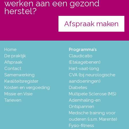
werken aan een gezond
herstel?
Afspraak maken
Home
Programma’s
De praktijk
Claudicatio
Afspraak
(Etalagebenen)
Contact
Hart-vaat-long
Samenwerking
CVA (bij neurologische
Kwaliteitsregister
aandoeningen)
Kosten en vergoeding
Diabetes
Missie en Visie
Multipele Sclerose (MS)
Tarieven
Ademhaling-en
Ontspannen
Medische training voor
ouderen (i.s.m. Marente)
Fysio-fitness