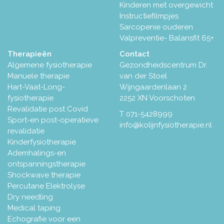
Kinderen met overgewicht
Instructiefilmpjes
Sarcopenie ouderen
Valpreventie- Balansfit 65+
Therapieën
Contact
Algemene fysiotherapie
Gezondheidscentrum Dr.
Manuele therapie
van der Stoel
Hart-Vaat-Long-
Wijngaardenlaan 2
fysiotherapie
2252 XN Voorschoten
Revalidatie post Covid
T
071-5428999
Sport-en post-operatieve
info@kolijnfysiotherapie.nl
revalidatie
Kinderfysiotherapie
Ademhalings-en
ontspanningstherapie
Shockwave therapie
Percutane Elektrolyse
Dry needling
Medical taping
Echografie voor een