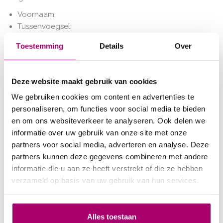
Voornaam;
Tussenvoegsel;
Achternaam;
Toestemming
Details
Over
Adres;
Woonplaats;
AGB-nummer;
Deze website maakt gebruik van cookies
BIG-nummer;
We gebruiken cookies om content en advertenties te
Telefoonnummer;
personaliseren, om functies voor social media te bieden
E-mailadres;
en om ons websiteverkeer te analyseren. Ook delen we
Geboortedatum;
informatie over uw gebruik van onze site met onze
Salarisgegevens;
partners voor social media, adverteren en analyse. Deze
Kopie ID;
partners kunnen deze gegevens combineren met andere
BSN-nummer;
informatie die u aan ze heeft verstrekt of die ze hebben
Bankgegevens;
verzameld op basis van uw gebruik van hun services.
Uw persoonsgegevens worden door Kolijn Fysiotherapie
opgeslagen ten behoeve van bovengenoemde
verwerking(en) gedurende de periode dat men een
Alles toestaan
arbeidsovereenkomst of overeenkomst van opdracht