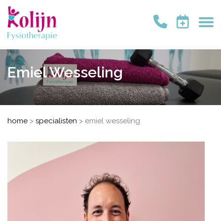
Emiel Wesseling
home
>
specialisten
>
emiel wesseling