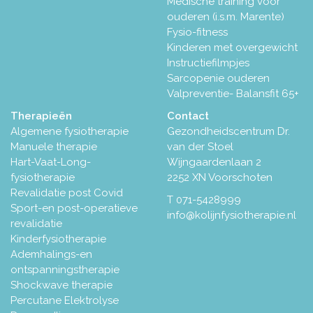
Medische training voor
ouderen (i.s.m. Marente)
Fysio-fitness
Kinderen met overgewicht
Instructiefilmpjes
Sarcopenie ouderen
Valpreventie- Balansfit 65+
Therapieën
Contact
Algemene fysiotherapie
Gezondheidscentrum Dr.
Manuele therapie
van der Stoel
Hart-Vaat-Long-
Wijngaardenlaan 2
fysiotherapie
2252 XN Voorschoten
Revalidatie post Covid
T
071-5428999
Sport-en post-operatieve
info@kolijnfysiotherapie.nl
revalidatie
Kinderfysiotherapie
Ademhalings-en
ontspanningstherapie
Shockwave therapie
Percutane Elektrolyse