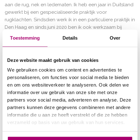
aan de rug, nek en ledematen. Ik heb een jaar in Duitsland
gewerkt bij een gespecialiseerde praktijk voor
rugklachten. Sindsdien werk ik in een particuliere praktijk in
Den Haag en sinds juni 2020 ben ik ook werkzaam bij
Kolijn Fysiotherapie & Shockwave therapie. Tussen 2015 en
Toestemming
Details
Over
2018 heb ik een master opleiding gevolgd tot manueel
therapeut om zo mijn kennis en kunde rond klachten aan
de wervelkolom te verbeteren.
Deze website maakt gebruik van cookies
Emiel Wesseling MSc.
We gebruiken cookies om content en advertenties te
personaliseren, om functies voor social media te bieden
Manueel Therapeut
en om ons websiteverkeer te analyseren. Ook delen we
Specialisaties: Hoofdpijn, duizeligheid en nek-rug- en
informatie over uw gebruik van onze site met onze
schouderklachten.
partners voor social media, adverteren en analyse. Deze
Shockwave Therapeut
partners kunnen deze gegevens combineren met andere
informatie die u aan ze heeft verstrekt of die ze hebben
BIG registratie: 09917679204
verzameld op basis van uw gebruik van hun services.