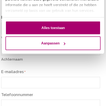
uiteraard ook naar
rosalie@kolijnfysiotherapie.nl
.
informatie die u aan ze heeft verstrekt of die ze hebben
"
" geeft vereiste velden aan
*
verzameld op basis van uw gebruik van hun services.
Naam
*
Alles toestaan
Voornaam
Aanpassen
Achternaam
E-mailadres
*
Telefoonnummer