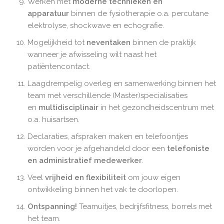
Werken met
moderne technieken en
apparatuur
binnen de fysiotherapie o.a. percutane
elektrolyse, shockwave en echografie.
Mogelijkheid tot
neventaken
binnen de praktijk
wanneer je afwisseling wilt naast het
patiëntencontact.
Laagdrempelig overleg en samenwerking binnen het
team met verschillende (Master)specialisaties
en
multidisciplinair
in het gezondheidscentrum met
o.a. huisartsen.
Declaraties, afspraken maken en telefoontjes
worden voor je afgehandeld door een
telefoniste
en administratief medewerker
.
Veel
vrijheid en flexibiliteit
om jouw eigen
ontwikkeling binnen het vak te doorlopen.
Ontspanning!
Teamuitjes, bedrijfsfitness, borrels met
het team.