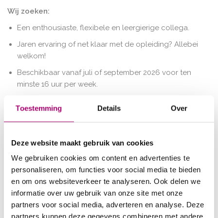
Wij zoeken:
Een enthousiaste, flexibele en leergierige collega.
Jaren ervaring of net klaar met de opleiding? Allebei
welkom!
Beschikbaar vanaf juli of september 2026 voor ten
minste 16 uur per week.
Ervaring met Intramed online en plus niveau
Toestemming
Details
Over
verslaglegging is een pré.
Bereidheid tot deelname aan het Keurmerk met 4x
per jaar een bijeenkomst.
Deze website maakt gebruik van cookies
Wij hebben er zin in! Jij ook?
We gebruiken cookies om content en advertenties te
personaliseren, om functies voor social media te bieden
Solliciteer direct door dit formulier in te vullen of
en om ons websiteverkeer te analyseren. Ook delen we
bel 071-5428999 (en vraag naar Rosalie Kolijn) voor
informatie over uw gebruik van onze site met onze
meer informatie of maak een afspraak voor
partners voor social media, adverteren en analyse. Deze
een informeel kennismakingsgesprek. Mailen mag
partners kunnen deze gegevens combineren met andere