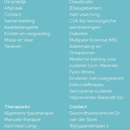
De praktijk
Claudicatio
Afspraak
(Etalagebenen)
Contact
Hart-vaat-long
Samenwerking
CVA (bij neurologische
Kwaliteitsregister
aandoeningen)
Kosten en vergoeding
Diabetes
Missie en Visie
Multipele Sclerose (MS)
Tarieven
Ademhaling-en
Ontspannen
Medische training voor
ouderen (i.s.m. Marente)
Fysio-fitness
Kinderen met overgewicht
Instructiefilmpjes
Sarcopenie ouderen
Valpreventie- Balansfit 65+
Therapieën
Contact
Algemene fysiotherapie
Gezondheidscentrum Dr.
Manuele therapie
van der Stoel
Hart-Vaat-Long-
Wijngaardenlaan 2